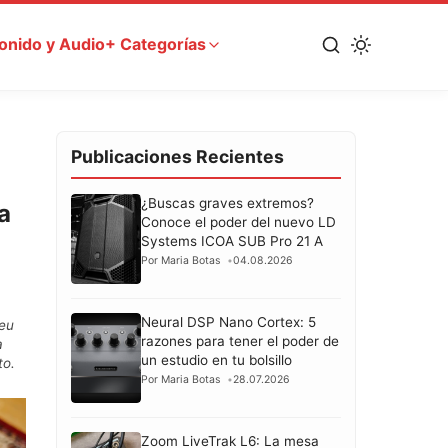
onido y Audio
+ Categorías
Publicaciones Recientes
¿Buscas graves extremos?
a
Conoce el poder del nuevo LD
Systems ICOA SUB Pro 21 A
Por Maria Botas
04.08.2026
Neural DSP Nano Cortex: 5
teu
razones para tener el poder de
a
un estudio en tu bolsillo
to.
Por Maria Botas
28.07.2026
Zoom LiveTrak L6: La mesa