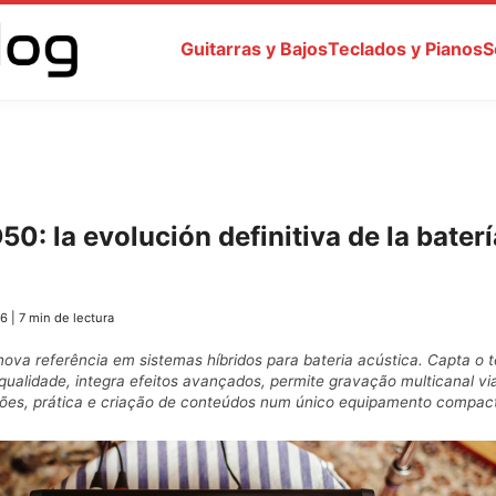
Guitarras y Bajos
Teclados y Pianos
S
: la evolución definitiva de la baterí
26
|
7 min de lectura
va referência em sistemas híbridos para bateria acústica. Capta o 
 qualidade, integra efeitos avançados, permite gravação multicanal vi
ções, prática e criação de conteúdos num único equipamento compac