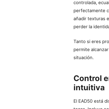
controlada, ecua
perfectamente co
añadir texturas 
perder la identida
Tanto si eres pr
permite alcanzar
situación.
Control e
intuitiva
El EAD50 está di
tocas. Incluye s