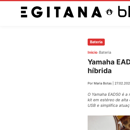
Saltar
Bateria
al
›
Inicio
Bateria
contenido
Yamaha EAD50
principal
híbrida
Por Maria Botas
|
27.02.20
O Yamaha EAD50 é a no
kit em estéreo de alta
USB e simplifica atua