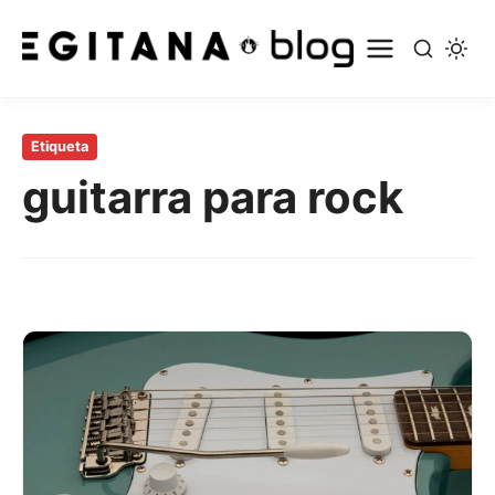
Saltar
al
Etiqueta
contenido
guitarra para rock
principal