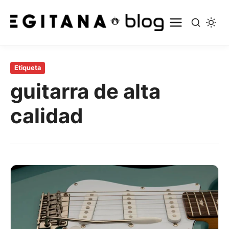
Saltar
al
Etiqueta
contenido
guitarra de alta
principal
calidad