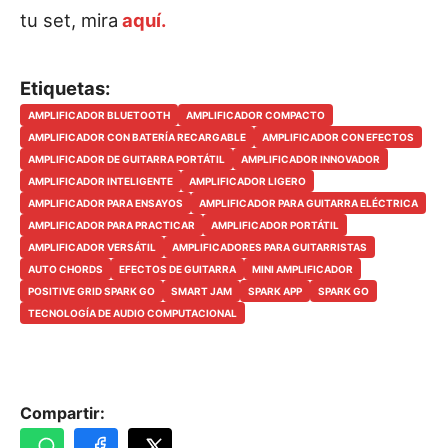
tu set, mira
aquí.
Etiquetas:
AMPLIFICADOR BLUETOOTH
AMPLIFICADOR COMPACTO
AMPLIFICADOR CON BATERÍA RECARGABLE
AMPLIFICADOR CON EFECTOS
AMPLIFICADOR DE GUITARRA PORTÁTIL
AMPLIFICADOR INNOVADOR
AMPLIFICADOR INTELIGENTE
AMPLIFICADOR LIGERO
AMPLIFICADOR PARA ENSAYOS
AMPLIFICADOR PARA GUITARRA ELÉCTRICA
AMPLIFICADOR PARA PRACTICAR
AMPLIFICADOR PORTÁTIL
AMPLIFICADOR VERSÁTIL
AMPLIFICADORES PARA GUITARRISTAS
AUTO CHORDS
EFECTOS DE GUITARRA
MINI AMPLIFICADOR
POSITIVE GRID SPARK GO
SMART JAM
SPARK APP
SPARK GO
TECNOLOGÍA DE AUDIO COMPUTACIONAL
Compartir: