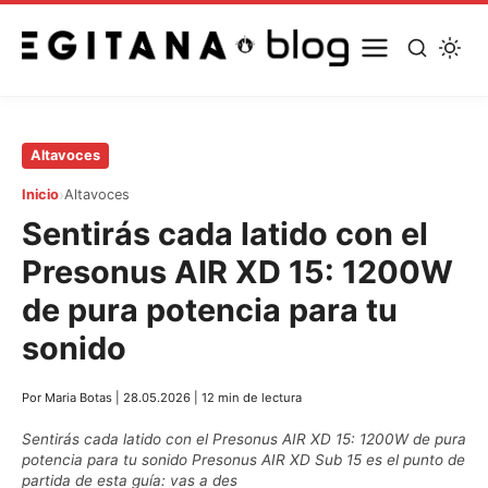
Saltar
Altavoces
al
›
Inicio
Altavoces
contenido
Sentirás cada latido con el
principal
Presonus AIR XD 15: 1200W
de pura potencia para tu
sonido
Por Maria Botas
|
28.05.2026
|
12 min de lectura
Sentirás cada latido con el Presonus AIR XD 15: 1200W de pura
potencia para tu sonido Presonus AIR XD Sub 15 es el punto de
partida de esta guía: vas a des