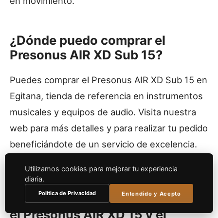
en movimiento.
¿Dónde puedo comprar el
Presonus AIR XD Sub 15?
Puedes comprar el Presonus AIR XD Sub 15 en
Egitana, tienda de referencia en instrumentos
musicales y equipos de audio. Visita nuestra
web para más detalles y para realizar tu pedido
beneficiándote de un servicio de excelencia.
Hazte ya con tu Presonus AIR XD Sub 15.
Utilizamos cookies para mejorar tu experiencia
diaria.
Política de Privacidad
Entendido y Acepto
¿Existe alguna diferencia entre
el Presonus AIR XD 15 y el